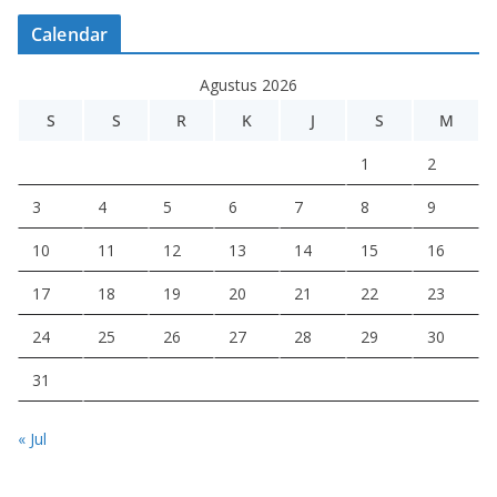
Calendar
Agustus 2026
S
S
R
K
J
S
M
1
2
3
4
5
6
7
8
9
10
11
12
13
14
15
16
17
18
19
20
21
22
23
24
25
26
27
28
29
30
31
« Jul