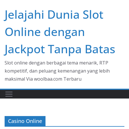
Skip
Jelajahi Dunia Slot
to
content
Online dengan
Jackpot Tanpa Batas
Slot online dengan berbagai tema menarik, RTP
kompetitif, dan peluang kemenangan yang lebih
maksimal Via woolbaa.com Terbaru
Casino Online